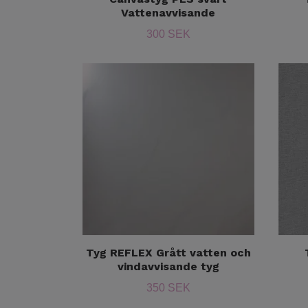
Vattenavvisande
300 SEK
Tyg REFLEX Grått vatten och
vindavvisande tyg
350 SEK