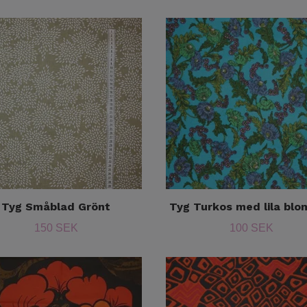
Tyg Småblad Grönt
Tyg Turkos med lila bl
150 SEK
100 SEK