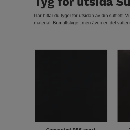
Tyg för utsida Su
Här hittar du tyger för utsidan av din sufflett. 
material. Bomullstyger, men även en del vatten 
Canvastyg PES svart