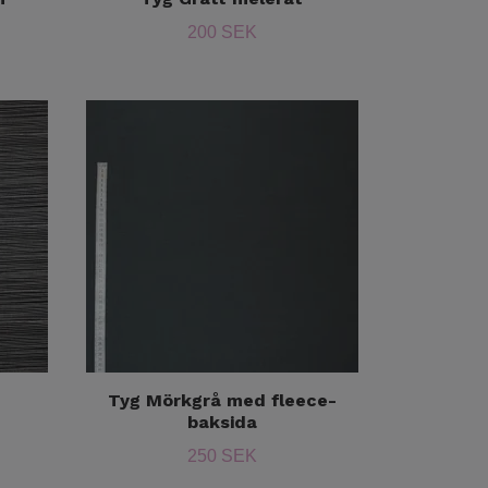
200 SEK
Tyg Mörkgrå med fleece-
baksida
250 SEK