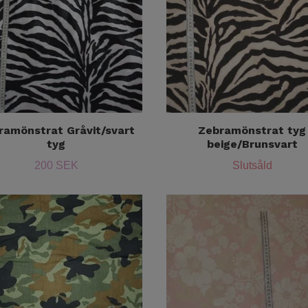
ramönstrat Gråvit/svart
Zebramönstrat tyg
tyg
beige/Brunsvart
200 SEK
Slutsåld