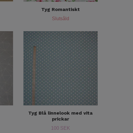
Tyg Romantiskt
Slutsåld
Tyg Blå linnelook med vita
prickar
100 SEK