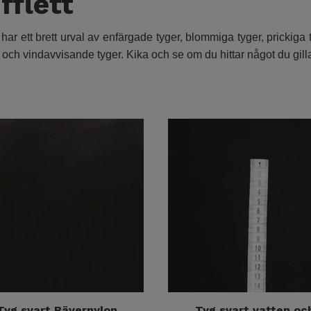
fflett
Vi har ett brett urval av enfärgade tyger, blommiga tyger, prickig
och vindavvisande tyger. Kika och se om du hittar något du gilla
Tyg svart Bävernylon
Tyg svart vatten oc