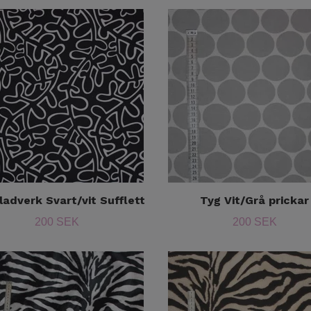
ladverk Svart/vit Sufflett
Tyg Vit/Grå prickar
200 SEK
200 SEK