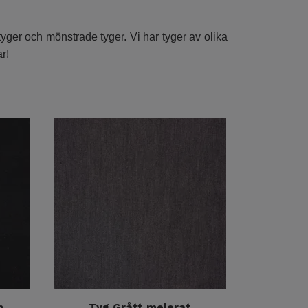
a tyger och mönstrade tyger. Vi har tyger av olika
r!
h
Tyg Grått melerat