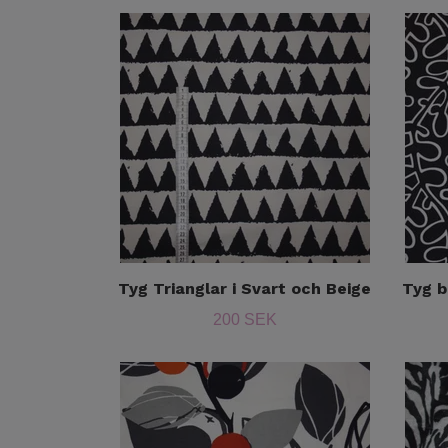
Tyg Trianglar i Svart och Beige
Tyg b
200 SEK