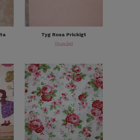
ita
Tyg Rosa Prickigt
Slutsåld