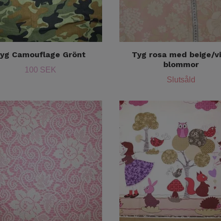
yg Camouflage Grönt
Tyg rosa med beige/v
blommor
100 SEK
Slutsåld