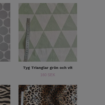
Tyg Trianglar grön och vit
160 SEK