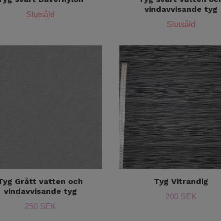
vindavvisande tyg
Slutsåld
Slutsåld
Tyg Grått vatten och
Tyg Vitrandig
vindavvisande tyg
200 SEK
250 SEK