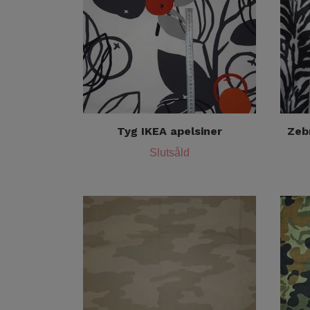
Tyg IKEA apelsiner
Zeb
Slutsåld