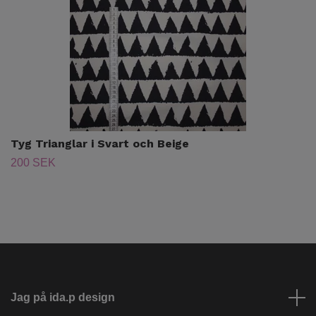
Tyg Trianglar i Svart och Beige
200 SEK
Jag på ida.p design