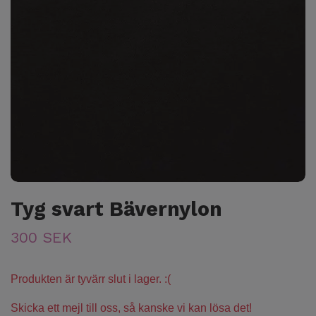
Tyg svart Bävernylon
300 SEK
Produkten är tyvärr slut i lager. :(
Skicka ett mejl till oss, så kanske vi kan lösa det!