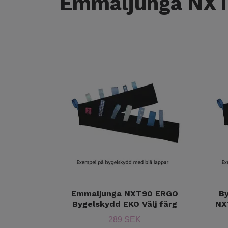
Emmaljunga NXT9
Emmaljunga NXT90 ERGO
B
Bygelskydd EKO Välj färg
NX
289 SEK