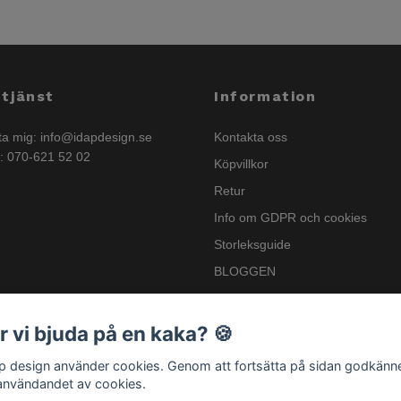
tjänst
Information
ta mig:
info@idapdesign.se
Kontakta oss
n: 070-621 52 02
Köpvillkor
Retur
Info om GDPR och cookies
Storleksguide
BLOGGEN
Nyhetsbrev
Info om GSPR
r vi bjuda på en kaka? 🍪
.p design använder cookies. Genom att fortsätta på sidan godkänn
användandet av cookies.