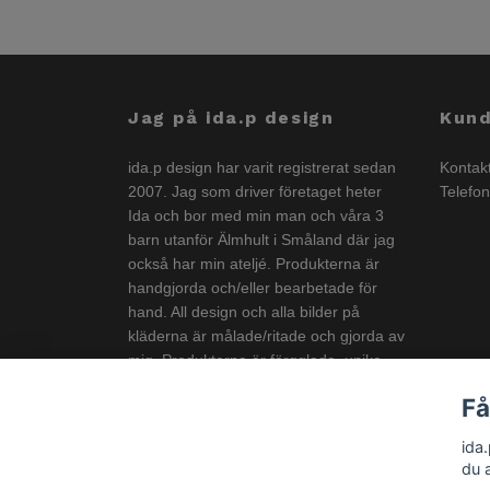
Jag på ida.p design
Kund
ida.p design har varit registrerat sedan
Kontak
2007. Jag som driver företaget heter
Telefo
Ida och bor med min man och våra 3
barn utanför Älmhult i Småland där jag
också har min ateljé. Produkterna är
handgjorda och/eller bearbetade för
hand. All design och alla bilder på
kläderna är målade/ritade och gjorda av
mig. Produkterna är färgglada, unika
och görs i liten upplaga och är
Få
anpassade för både stora och små
barn.
ida
du 