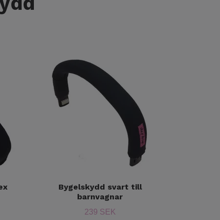
kydd
ex
Bygelskydd svart till
barnvagnar
239 SEK