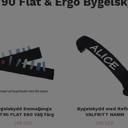
0 Flat & Ergo Bygels
ygelskydd Emmaljunga
Bygelskydd med Refl
T90 FLAT EKO Välj färg
VALFRITT NAMN
289 SEK
299 SEK