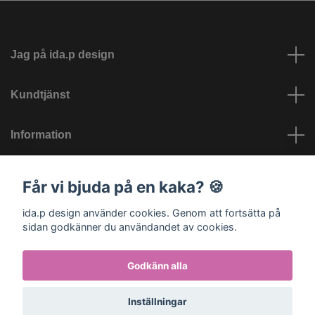
Jag på ida.p design
Kundtjänst
Information
Sociala medier
Får vi bjuda på en kaka? 🍪
ida.p design använder cookies. Genom att fortsätta på
sidan godkänner du användandet av cookies.
Godkänn alla
© 2026 ida.p design - Barnvagnstillbehör och barnkläder
Inställningar