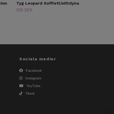
tion
Tyg Leopard Sufflett/sittdyna
Tyg Romanti
200 SEK
Slut i lager
Sociala medier
Facebook
Instagram
YouTube
Tiktok