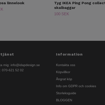
osa linnelook
Tyg IKEA Ping Pong collec
skalbaggar
EK
100 SEK
tjänst
Information
ta mig:
info@idapdesign.se
Kontakta oss
n: 070-621 52 02
Köpvillkor
Ångrat köp
Info om GDPR och cookies
Storleksguide
BLOGGEN