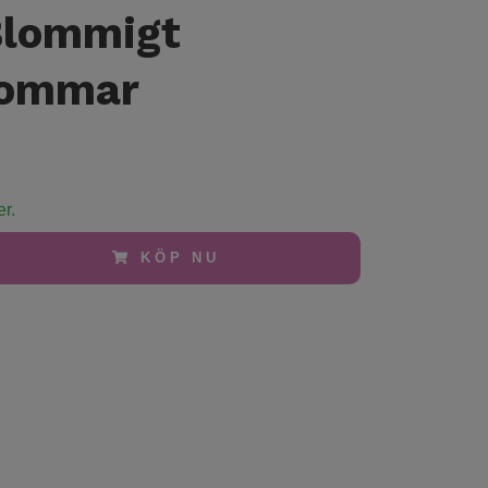
Blommigt
ommar
er.
KÖP NU