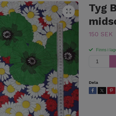
Tyg 
mids
150 SEK
Finns i lag
Dela