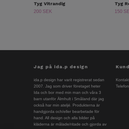
Tyg Vitrandig
Tyg R
200 SEK
150 S
Jag på ida.p design
Kund
ida.p design har varit registrerat sedan
Kontak
2007. Jag som driver företaget heter
Telefo
Ida och bor med min man och våra 3
barn utanför Älmhult i Småland där jag
också har min ateljé. Produkterna är
handgjorda och/eller bearbetade för
hand. All design och alla bilder på
kläderna är målade/ritade och gjorda av