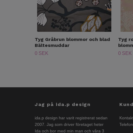
Tyg Gråbrun blommor och blad
Tyg r
Bältesmuddar
blomm
0 SEK
0 SEK
Jag på ida.p design
Kund
ida.p design har varit registrerat sedan
Kontak
2007. Jag som driver företaget heter
Telefo
Ida och bor med min man och våra 3