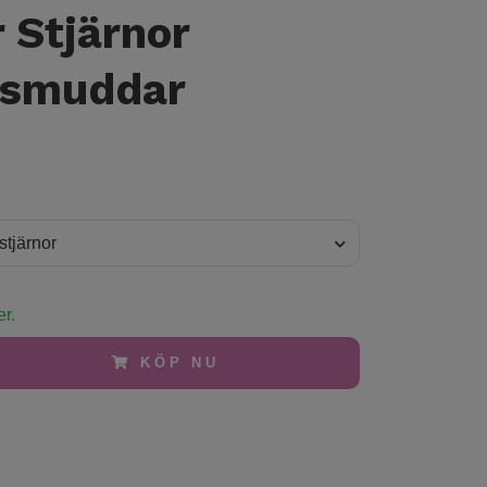
 Stjärnor
esmuddar
stjärnor
er.
KÖP NU