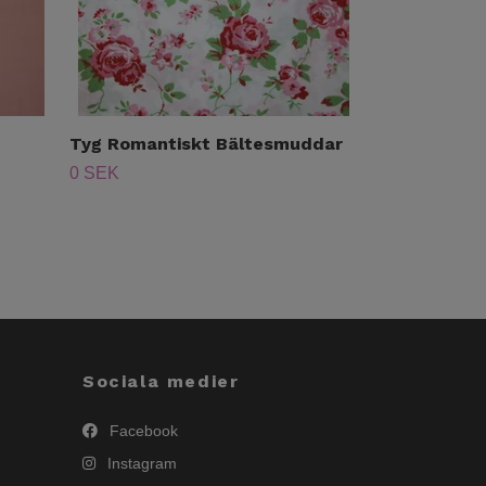
Tyg Romantiskt Bältesmuddar
Tyg Ljusblå
0 SEK
0 SEK
Sociala medier
Facebook
Instagram