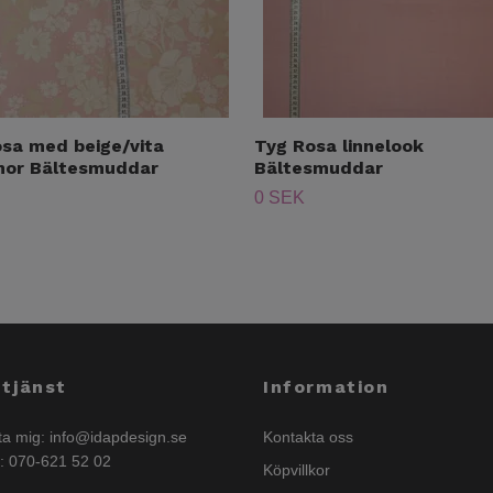
osa med beige/vita
Tyg Rosa linnelook
or Bältesmuddar
Bältesmuddar
0 SEK
tjänst
Information
ta mig:
info@idapdesign.se
Kontakta oss
n: 070-621 52 02
Köpvillkor