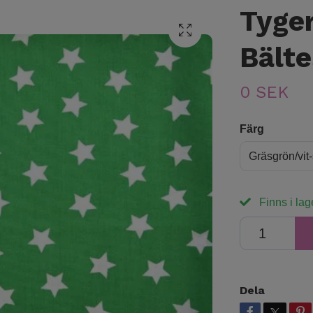
Tyger
Bält
0 SEK
Färg
Gräsgrön/vit-
Finns i lag
Dela