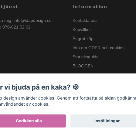
tjänst
Information
ta mig:
info@idapdesign.se
Kontakta oss
n: 070-621 52 02
Köpvillkor
Ångrat köp
Info om GDPR och cookies
Storleksguide
BLOGGEN
Nyhetsbrev
Info om GSPR
r vi bjuda på en kaka? 🍪
.p design använder cookies. Genom att fortsätta på sidan godkänn
användandet av cookies.
Godkänn alla
Inställningar
läder