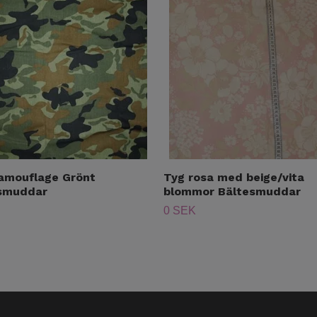
amouflage Grönt
Tyg rosa med beige/vita
smuddar
blommor Bältesmuddar
0 SEK