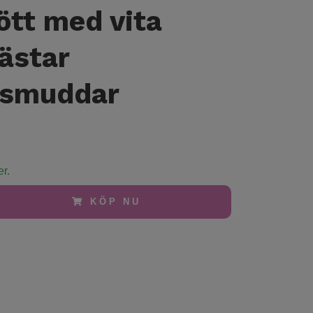
ött med vita
ästar
esmuddar
er.
KÖP NU