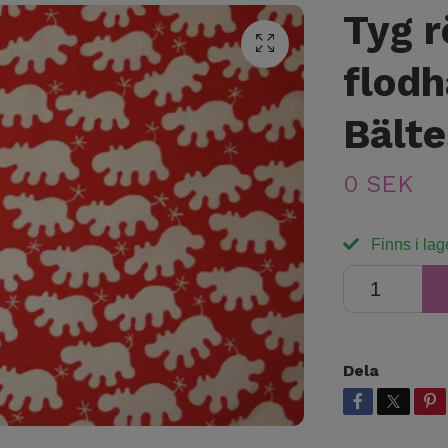
Tyg r
flodh
Bält
0 SEK
Finns i lag
Dela