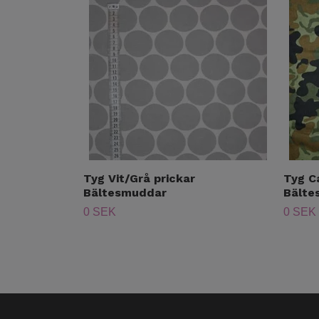
Tyg Vit/Grå prickar
Tyg C
Bältesmuddar
Bälte
0 SEK
0 SEK