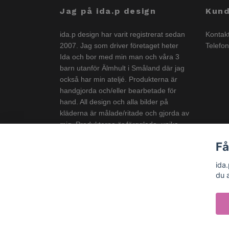
Jag på ida.p design
Kund
ida.p design har varit registrerat sedan
Kontak
2007. Jag som driver företaget heter
Telefo
Ida och bor med min man och våra 3
barn utanför Älmhult i Småland där jag
också har min ateljé. Produkterna är
handgjorda och/eller bearbetade för
hand. All design och alla bilder på
kläderna är målade/ritade och gjorda av
mig. Produkterna är färgglada, unika
och görs i liten upplaga och är
Få
anpassade för både stora och små
barn.
ida
du 
© 2026 ida.p design - Barnvagnstillbehör och barnk