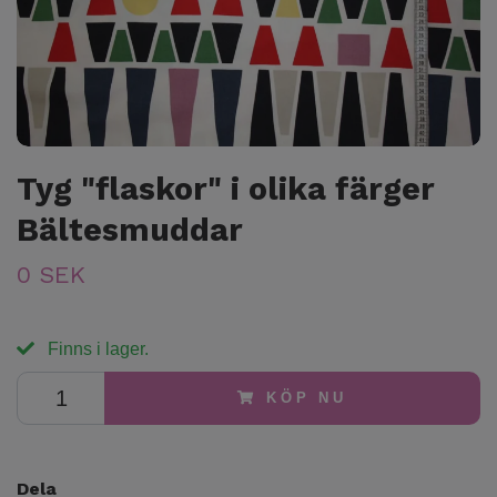
Tyg "flaskor" i olika färger
Bältesmuddar
0 SEK
Finns i lager.
KÖP NU
Dela