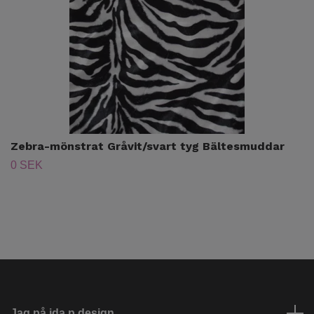
Zebra-mönstrat Gråvit/svart tyg Bältesmuddar
0 SEK
Jag på ida.p design