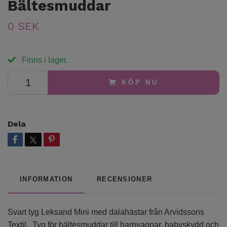
Bältesmuddar
0 SEK
Finns i lager.
KÖP NU
Dela
INFORMATION
RECENSIONER
Svart tyg Leksand Mini med dalahästar från Arvidssons
Textil. Tyg för bältesmuddar till barnvagnar, babyskydd och