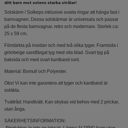
ditt barn mot solens starka strålar!
Solskärm / Solkeps inklusive svarta ringar att hänga fast i
barnvagnen. Dessa solskärmar är universala och passar
på de flesta barnvagnar, retro och modernare. Storlek ca:
25 x 59 cm.
Förstärkta på insidan och med två olika tyger. Framsida i
grönbeige sandfärgat tyg med vita blad. Svart tyg på
baksida och med svart kantband runt.
Material: Bomull och Polyester.
Obs! Vi kan inte garantera att tyger och kantband är
soläkta.
Tvättråd: Handtvätt. Kan strykas vid behov med 2 prickar,
utan ånga.
SÄKERHETSINFORMATION:
-Produkten är inte en leksak. Lämna ALDRIG barn utan