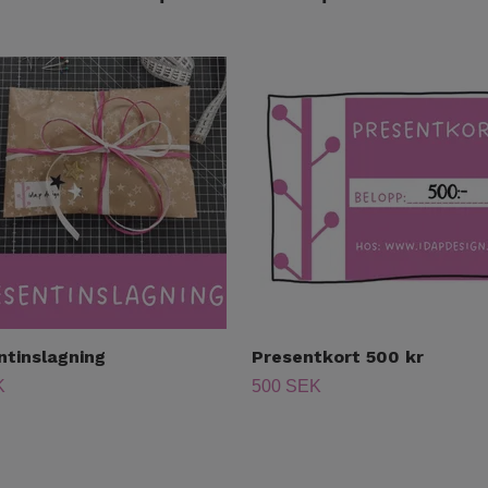
ntinslagning
Presentkort 500 kr
K
500 SEK