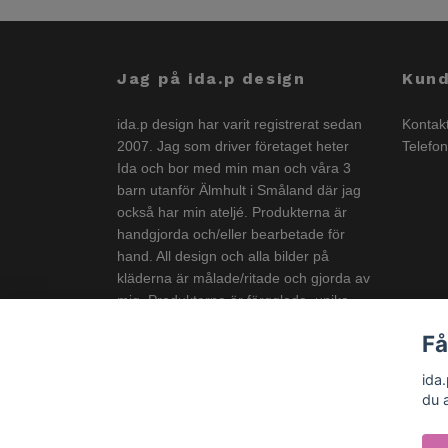
Jag på ida.p design
Kund
ida.p design har varit registrerat sedan
Kontak
2007. Jag som driver företaget heter
Telefo
Ida och bor med min man och våra 3
barn utanför Älmhult i Småland där jag
också har min ateljé. Produkterna är
handgjorda och/eller bearbetade för
hand. All design och alla bilder på
kläderna är målade/ritade och gjorda av
mig. Produkterna är färgglada, unika
och görs i liten upplaga och är
Få
anpassade för både stora och små
barn.
ida
du 