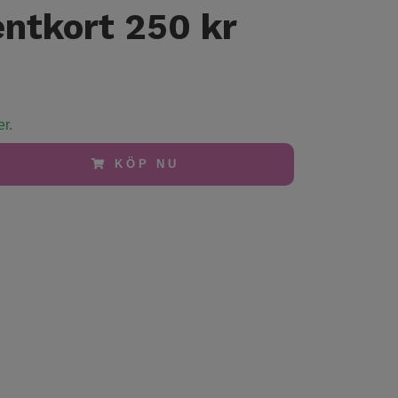
ntkort 250 kr
er.
KÖP NU