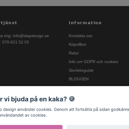
tjänst
Information
ta mig:
info@idapdesign.se
Kontakta oss
n: 070-621 52 02
Köpvillkor
Retur
Info om GDPR och cookies
Storleksguide
BLOGGEN
Nyhetsbrev
Info om GSPR
r vi bjuda på en kaka? 🍪
.p design använder cookies. Genom att fortsätta på sidan godkänn
användandet av cookies.