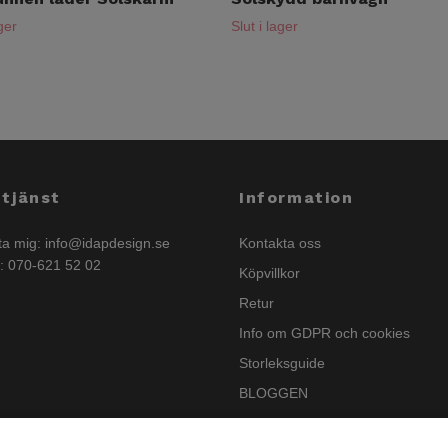
ager
Slut i lager
tjänst
Information
ta mig:
info@idapdesign.se
Kontakta oss
n: 070-621 52 02
Köpvillkor
Retur
Info om GDPR och cookies
Storleksguide
BLOGGEN
Nyhetsbrev