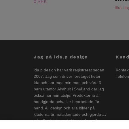
0 SEK
Slut i l
Jag på ida.p design
Kund
ida.p design har varit registrerat sedan
Kontak
2007. Jag som driver företaget heter
Telefo
Ida och bor med min man och våra 3
barn utanför Älmhult i Småland där jag
också har min ateljé. Produkterna är
handgjorda och/eller bearbetade för
hand. All design och alla bilder på
kläderna är målade/ritade och gjorda av
mig. Produkterna är färgglada, unika
och görs i liten upplaga och är