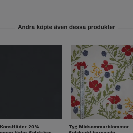
 Konstläder 20%
Tyg Midsommarblommor
unnen läder Solskärm
Solskydd barnvagn