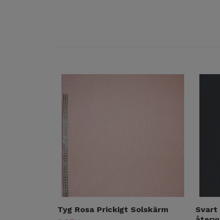
Tyg Rosa Prickigt Solskärm
Svart
återv