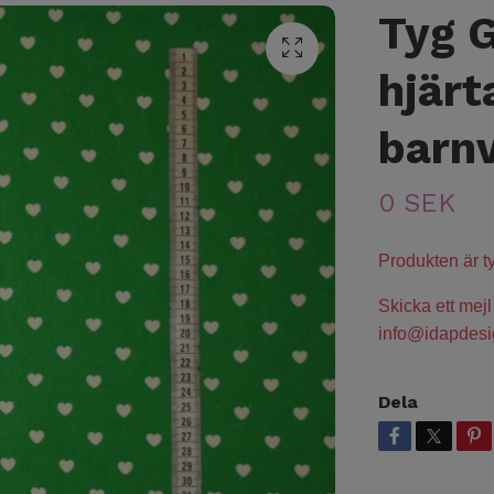
Tyg G
hjärt
barn
0 SEK
Produkten är tyv
Skicka ett mejl
info@idapdesi
Dela