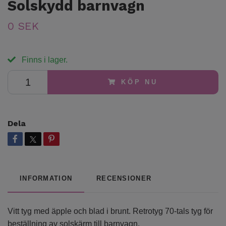
Solskydd barnvagn
0 SEK
Finns i lager.
KÖP NU
Dela
INFORMATION
RECENSIONER
Vitt tyg med äpple och blad i brunt. Retrotyg 70-tals tyg för
beställning av solskärm till barnvagn.