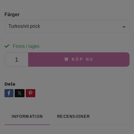
Färger
Turkos/vit prick
Finns i lager.
KÖP NU
Dela
INFORMATION
RECENSIONER