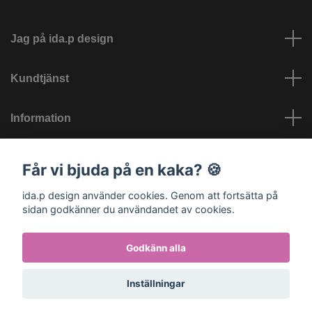
Jag på ida.p design
Kundtjänst
Information
Sociala medier
Får vi bjuda på en kaka? 🍪
ida.p design använder cookies. Genom att fortsätta på
sidan godkänner du användandet av cookies.
Godkänn alla
© 2026 ida.p design - Barnvagnstillbehör och barnkläder
Inställningar