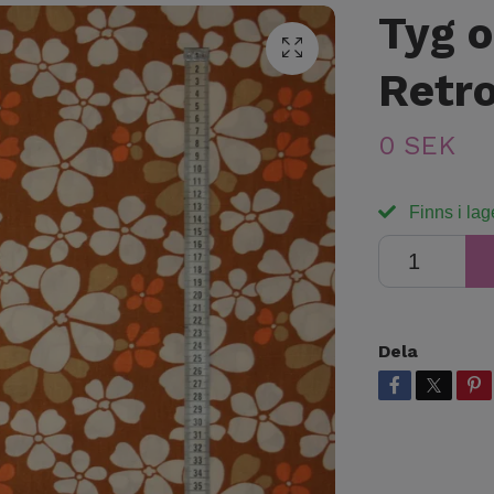
Tyg 
Retr
0 SEK
Finns i lag
Dela