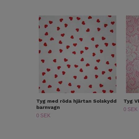
Tyg med röda hjärtan Solskydd
Tyg V
barnvagn
0 SEK
0 SEK