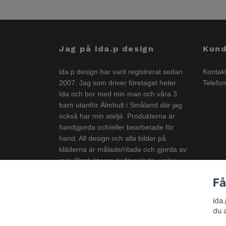
Jag på ida.p design
Kund
ida.p design har varit registrerat sedan
Kontak
2007. Jag som driver företaget heter
Telefo
Ida och bor med min man och våra 3
barn utanför Älmhult i Småland där jag
också har min ateljé. Produkterna är
handgjorda och/eller bearbetade för
hand. All design och alla bilder på
kläderna är målade/ritade och gjorda av
mig. Produkterna är färgglada, unika
och görs i liten upplaga och är
Få
anpassade för både stora och små
barn.
ida
du 