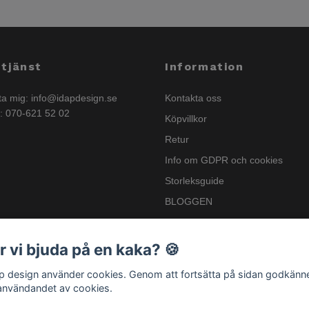
tjänst
Information
ta mig:
info@idapdesign.se
Kontakta oss
n: 070-621 52 02
Köpvillkor
Retur
Info om GDPR och cookies
Storleksguide
BLOGGEN
Nyhetsbrev
Info om GSPR
r vi bjuda på en kaka? 🍪
.p design använder cookies. Genom att fortsätta på sidan godkänn
användandet av cookies.