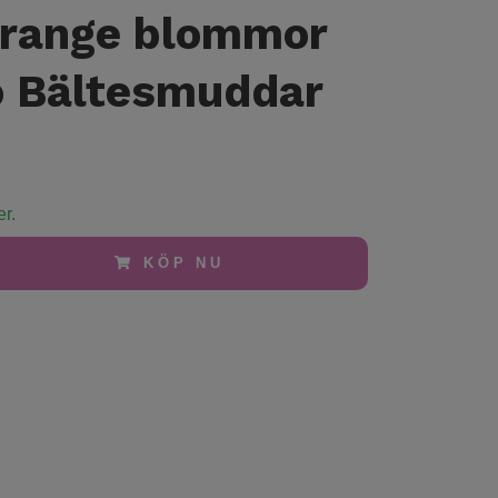
orange blommor
o Bältesmuddar
er.
KÖP NU