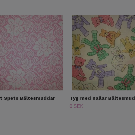
it Spets Bältesmuddar
Tyg med nallar Bältesmu
0 SEK