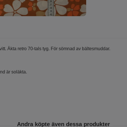
tt. Äkta retro 70-tals tyg. För sömnad av bältesmuddar.
nd är soläkta.