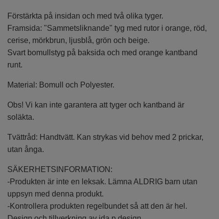
Förstärkta på insidan och med två olika tyger.
Framsida: "Sammetsliknande" tyg med rutor i orange, röd,
cerise, mörkbrun, ljusblå, grön och beige.
Svart bomullstyg på baksida och med orange kantband
runt.
Material: Bomull och Polyester.
Obs! Vi kan inte garantera att tyger och kantband är
soläkta.
Tvättråd: Handtvätt. Kan strykas vid behov med 2 prickar,
utan ånga.
SÄKERHETSINFORMATION:
-Produkten är inte en leksak. Lämna ALDRIG barn utan
uppsyn med denna produkt.
-Kontrollera produkten regelbundet så att den är hel.
Design och tillverkning av ida.p design