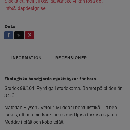
Skicka ett mejl till oss, så kanske vi kan lösa det!
info@idapdesign.se
Dela
INFORMATION
RECENSIONER
Ekologiska handgjorda mjukisbyxor för barn.
Storlek 98/104. Rymliga i storlekarna. Barnet på bilden är
3,5 år.
Material: Plysch / Velour. Muddar i bomullstrikå. Ett ben
turkos, ett ben mörkare turkos med ljusa turkosa stjärnor.
Muddar i blått och koboltblått.