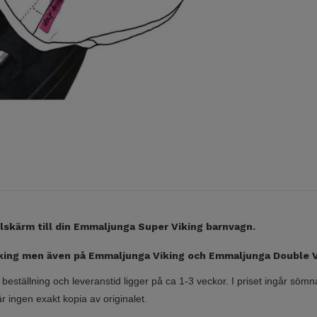
olskärm till din Emmaljunga Super Viking barnvagn.
iking men även på Emmaljunga Viking och Emmaljunga Double 
 på beställning och leveranstid ligger på ca 1-3 veckor. I priset ingår sö
är ingen exakt kopia av originalet.