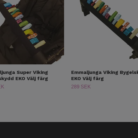
junga Super Viking
Emmaljunga Viking Bygels
skydd EKO Välj färg
EKO Välj färg
EK
289 SEK