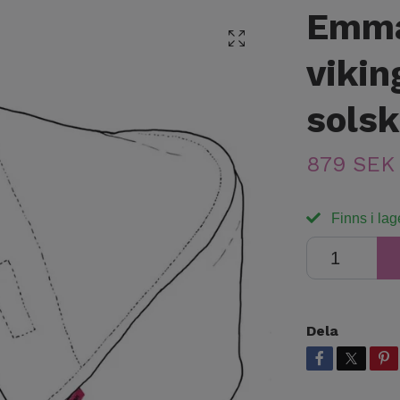
Emma
vikin
sols
879 SEK
Finns i lag
Dela