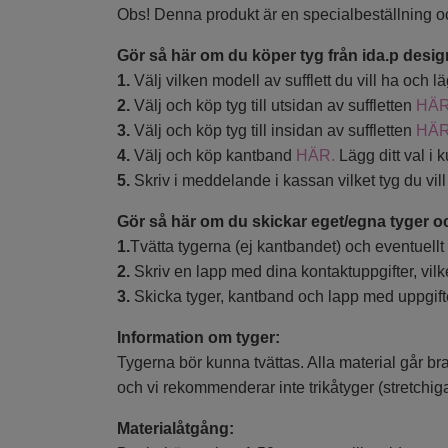
Obs! Denna produkt är en specialbeställning oc
Gör så här om du köper tyg från ida.p desig
1.
Välj vilken modell av sufflett du vill ha och 
2.
Välj och köp tyg till utsidan av suffletten
HÄR
3.
Välj och köp tyg till insidan av suffletten
HÄ
4.
Välj och köp kantband
HÄR.
Lägg ditt val i 
5.
Skriv i meddelande i kassan vilket tyg du vill
Gör så här om du skickar eget/egna tyger o
1.
Tvätta tygerna (ej kantbandet) och eventuellt 
2.
Skriv en lapp med dina kontaktuppgifter, vilke
3.
Skicka tyger, kantband och lapp med uppgifter
Information om tyger:
Tygerna bör kunna tvättas. Alla material går bra
och vi rekommenderar inte trikåtyger (stretchiga
Materialåtgång: