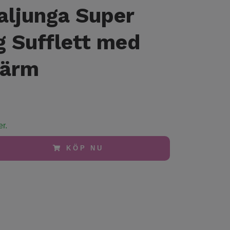
ljunga Super
g Sufflett med
kärm
er.
KÖP NU