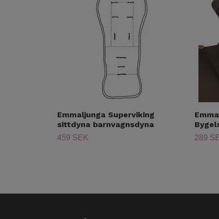
Emmaljunga Superviking
Emmal
sittdyna barnvagnsdyna
Bygel
459 SEK
289 S