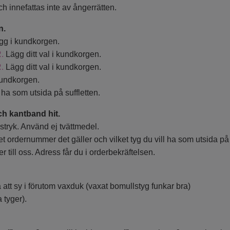
h innefattas inte av ångerrätten.
n.
lägg i kundkorgen.
.
Lägg ditt val i kundkorgen.
R.
Lägg ditt val i kundkorgen.
kundkorgen.
 ha som utsida på suffletten.
ch kantband hit.
stryk. Använd ej tvättmedel.
t ordernummer det gäller och vilket tyg du vill ha som utsida på 
 till oss. Adress får du i orderbekräftelsen.
 att sy i förutom vaxduk (vaxat bomullstyg funkar bra)
 tyger).