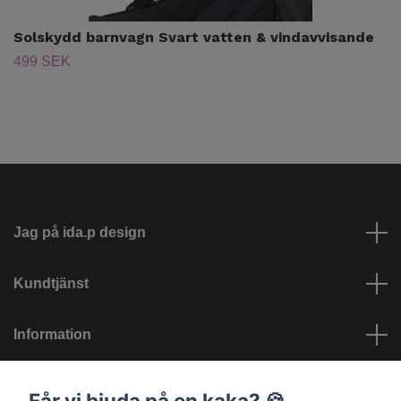
Solskydd barnvagn Svart vatten & vindavvisande
499 SEK
Jag på ida.p design
Kundtjänst
Information
Sociala medier
Får vi bjuda på en kaka? 🍪