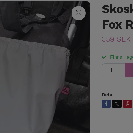
Skos
Fox 
359 SEK
Finns i lag
Dela