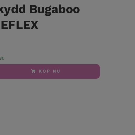
kydd Bugaboo
REFLEX
er.
KÖP NU