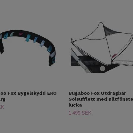
oo Fox Bygelskydd EKO
Bugaboo Fox Utdragbar
ärg
Solsufflett med nätfönste
lucka
EK
1 499 SEK