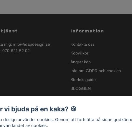
tjänst
Information
ta mig:
info@idapdesign.se
Kontakta oss
n: 070-621 52 02
Köpvillkor
Ångrat köp
Info om GDPR och cookies
Storleksguide
BLOGGEN
Nyhetsbrev
Info om GSPR
r vi bjuda på en kaka? 🍪
.p design använder cookies. Genom att fortsätta på sidan godkänn
användandet av cookies.