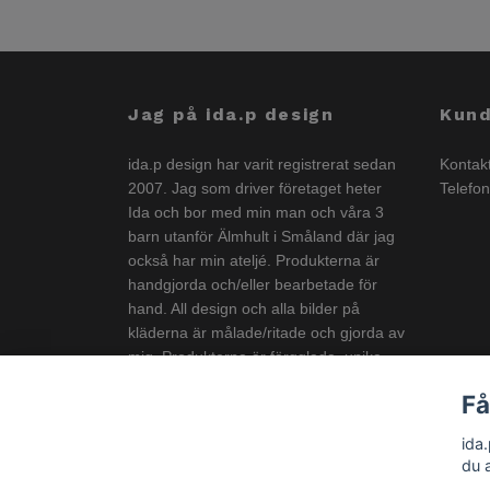
Jag på ida.p design
Kund
ida.p design har varit registrerat sedan
Kontak
2007. Jag som driver företaget heter
Telefo
Ida och bor med min man och våra 3
barn utanför Älmhult i Småland där jag
också har min ateljé. Produkterna är
handgjorda och/eller bearbetade för
hand. All design och alla bilder på
kläderna är målade/ritade och gjorda av
mig. Produkterna är färgglada, unika
och görs i liten upplaga och är
Få
anpassade för både stora och små
barn.
ida
du 