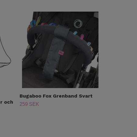
Bugaboo Fox Grenband Svart
Reflex till 
r och
töjbart stre
259 SEK
250 SEK