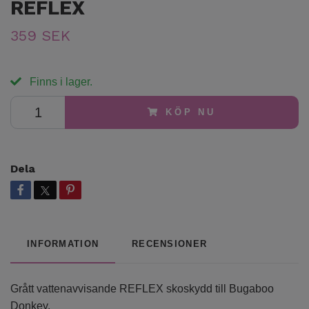
REFLEX
359 SEK
Finns i lager.
KÖP NU
Dela
INFORMATION
RECENSIONER
Grått vattenavvisande REFLEX skoskydd till Bugaboo
Donkey.