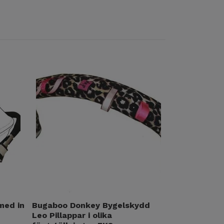
med in
Bugaboo Donkey Bygelskydd
Regnskydd s
Leo Pillappar i olika
Donkey LÅN