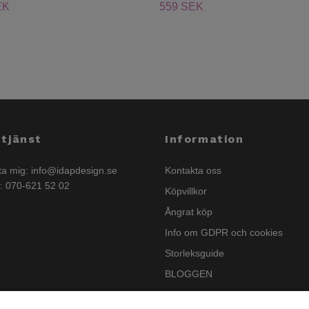
EK
559 SEK
tjänst
Information
ta mig:
info@idapdesign.se
Kontakta oss
n: 070-621 52 02
Köpvillkor
Ångrat köp
Info om GDPR och cookies
Storleksguide
BLOGGEN
Nyhetsbrev