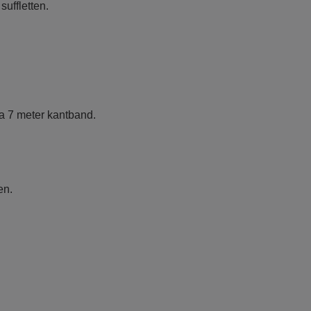
suffletten.
 ca 7 meter kantband.
en.