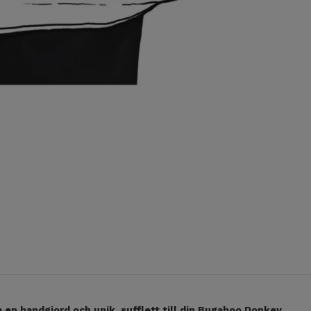
a en handgjord och unik sufflett till din Bugaboo Donkey.