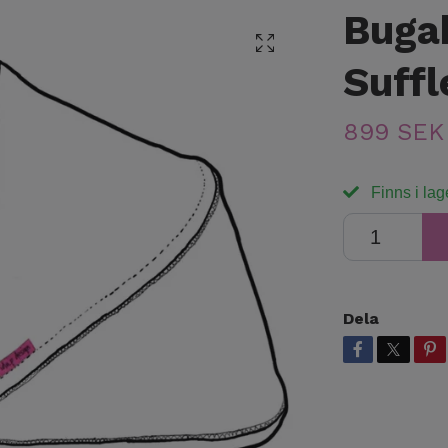
Buga
Suffl
899 SEK
Finns i lag
Dela