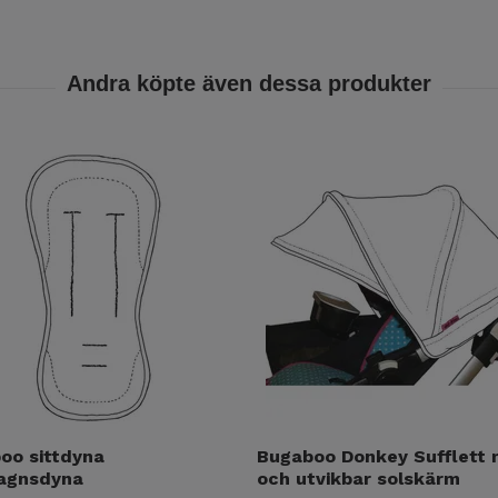
oo sittdyna
Bugaboo Donkey Sufflett 
agnsdyna
och utvikbar solskärm