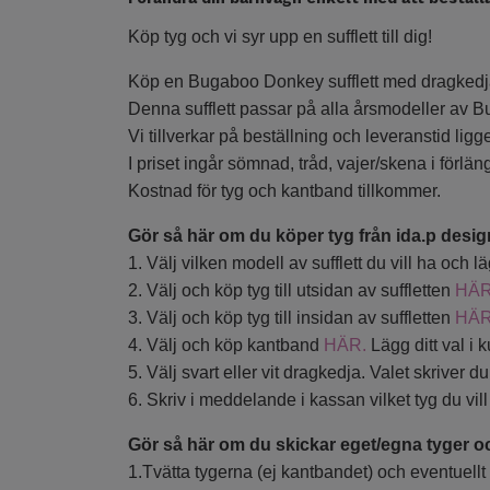
Köp tyg och vi syr upp en sufflett till dig!
Köp en Bugaboo Donkey sufflett med dragkedja ba
Denna sufflett passar på alla årsmodeller av B
Vi tillverkar på beställning och leveranstid ligg
I priset ingår sömnad, tråd, vajer/skena i förl
Kostnad för tyg och kantband tillkommer.
Gör så här om du köper tyg från ida.p desig
1. Välj vilken modell av sufflett du vill ha och l
2. Välj och köp tyg till utsidan av suffletten
HÄR
3. Välj och köp tyg till insidan av suffletten
HÄR
4. Välj och köp kantband
HÄR.
Lägg ditt val i 
5. Välj svart eller vit dragkedja. Valet skriver 
6. Skriv i meddelande i kassan vilket tyg du vill
Gör så här om du skickar eget/egna tyger o
1.Tvätta tygerna (ej kantbandet) och eventuellt 