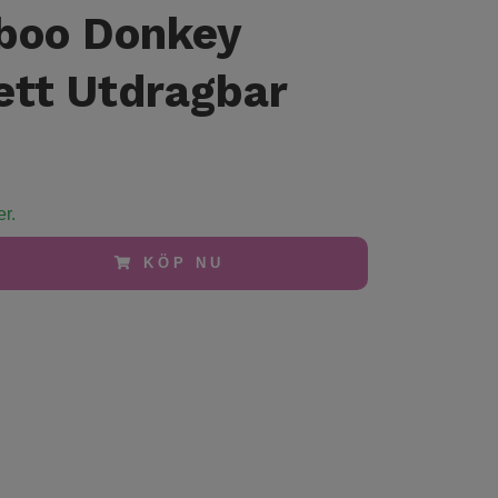
boo Donkey
ett Utdragbar
er.
KÖP NU