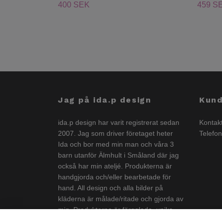
400 SEK
459 S
Jag på ida.p design
Kund
ida.p design har varit registrerat sedan
Kontak
2007. Jag som driver företaget heter
Telefo
Ida och bor med min man och våra 3
barn utanför Älmhult i Småland där jag
också har min ateljé. Produkterna är
handgjorda och/eller bearbetade för
hand. All design och alla bilder på
kläderna är målade/ritade och gjorda av
mig. Produkterna är färgglada, unika
och görs i liten upplaga och är