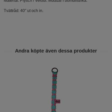
Material: Plysch / Velour. Muddar i bomullstrikå.
Tvättråd: 40° ut och in.