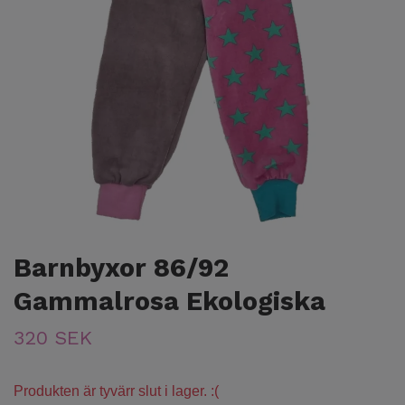
Barnbyxor 86/92
Gammalrosa Ekologiska
320 SEK
Produkten är tyvärr slut i lager. :(